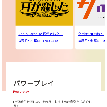
OY FM
Radio Paradise 耳が恋した！
夕mix～音の旅～
毎週 月～木 曜日 17:15-18:55
毎週 月～金 曜日 16:00
パワープレイ
Powerplay
FM宮崎が厳選した、
その月におすすめの音楽を
ご紹介し
ます