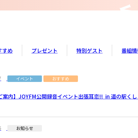
すすめ
プレゼント
特別ゲスト
番組情
7
イベント
おすすめ
案内】JOYFM公開録音イベント出張耳恋!! in 道の駅くし
5
お知らせ