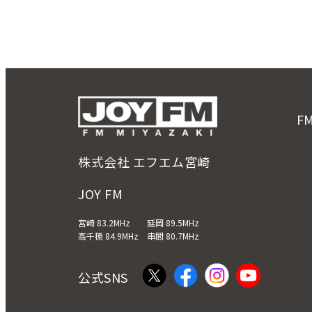
稿
の
ペ
ー
F
ジ
送
株式会社 エフエム宮崎
り
JOY FM
宮崎 83.2MHz 延岡 89.5MHz
高千穂 84.9MHz 串間 80.7MHz
公式SNS