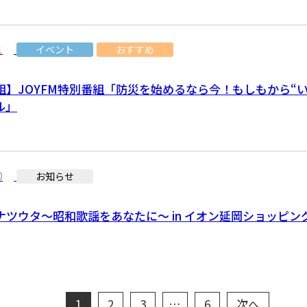
1
イベント
おすすめ
組】JOYFM特別番組「防災を始めるなら今！もしもから“
ル」
0
お知らせ
のナツウタ～昭和歌謡をあなたに～ in イオン延岡ショッピン
1
2
3
…
6
次へ