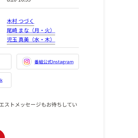
木村 つづく
尾崎 まな（月・火）
児玉 真美（水・木）
番組公式Instagram
k
エストメッセージもお待ちしてい