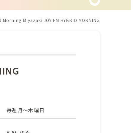
 Morning Miyazaki JOY FM HYBRID MORNING
NING
毎週 月～木 曜日
8:20-10:55