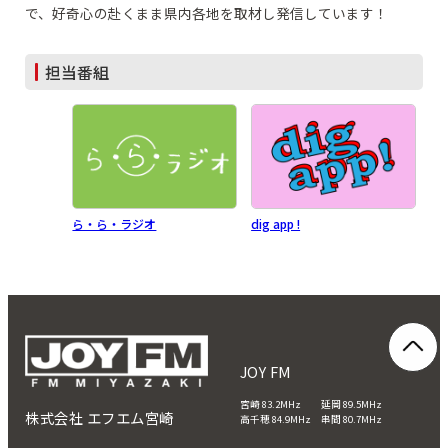
で、好奇心の赴くまま県内各地を取材し発信しています！
担当番組
ら・ら・ラジオ
dig app !
JOY FM
宮崎 83.2MHz 延岡 89.5MHz
株式会社 エフエム宮崎
高千穂 84.9MHz 串間 80.7MHz