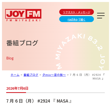
リクエスト・メッセージ
radiko
で聴く
番組ブログ
Blog
ホーム
>
番組ブログ
>
夕mix～音の旅～
>
7 月 6 日（月） #2924 『
MASA 』
2026年7月6日
7 月 6 日（月） #2924 『 MASA 』