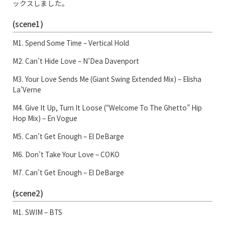
ックスしました。
(scene1)
M1. Spend Some Time – Vertical Hold
M2. Can’t Hide Love – N’Dea Davenport
M3. Your Love Sends Me (Giant Swing Extended Mix) – Elisha
La’Verne
M4. Give It Up, Turn It Loose (“Welcome To The Ghetto” Hip
Hop Mix) – En Vogue
M5. Can’t Get Enough – El DeBarge
M6. Don’t Take Your Love – COKO
M7. Can’t Get Enough – El DeBarge
(scene2)
M1. SWIM – BTS