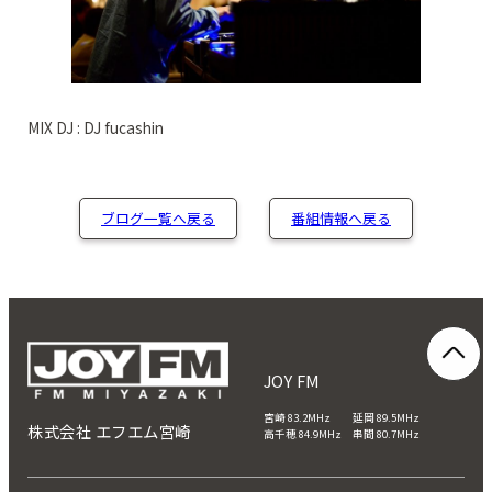
MIX DJ : DJ fucashin
ブログ一覧へ戻る
番組情報へ戻る
JOY FM
宮崎 83.2MHz 延岡 89.5MHz
株式会社 エフエム宮崎
高千穂 84.9MHz 串間 80.7MHz