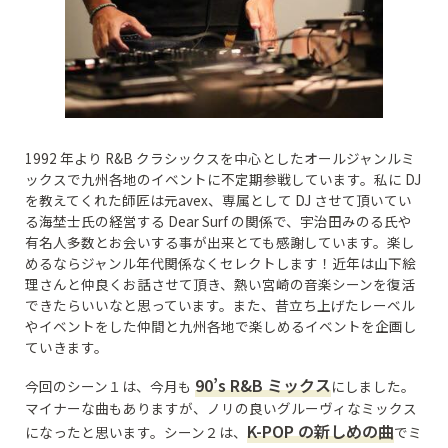
1992 年より R&B クラシックスを中心としたオールジャンルミ
ックスで九州各地のイベントに不定期参戦しています。私に DJ
を教えてくれた師匠は元avex、専属として DJ させて頂いてい
る海埜士氏の経営する Dear Surf の関係で、宇治田みのる氏や
有名人多数とお会いする事が出来とても感謝しています。楽し
めるならジャンル年代関係なくセレクトします！近年は山下絵
理さんと仲良くお話させて頂き、熱い宮崎の音楽シーンを復活
できたらいいなと思っています。また、昔立ち上げたレーベル
やイベントをした仲間と九州各地で楽しめるイベントを企画し
ていきます。
90’s R&B ミックス
今回のシーン１は、今月も
にしました。
マイナーな曲もありますが、ノリの良いグルーヴィなミックス
K-POP の新しめの曲
になったと思います。シーン２は、
でミ