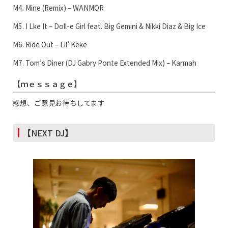
M4. Mine (Remix) – WANMOR
M5. I Lke It – Doll-e Girl feat. Big Gemini & Nikki Diaz & Big Ice
M6. Ride Out – Lil’ Keke
M7. Tom’s Diner (DJ Gabry Ponte Extended Mix) – Karmah
【ｍｅｓｓａｇｅ】
感想、ご意見お待ちしてます
【NEXT DJ】