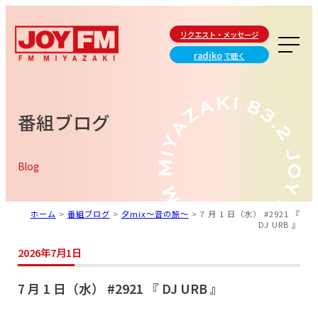
リクエスト・メッセージ
radiko
で聴く
番組ブログ
Blog
ホーム
>
番組ブログ
>
夕mix～音の旅～
>
7 月 1 日（水） #2921 『
DJ URB 』
2026年7月1日
7 月 1 日（水） #2921 『 DJ URB 』