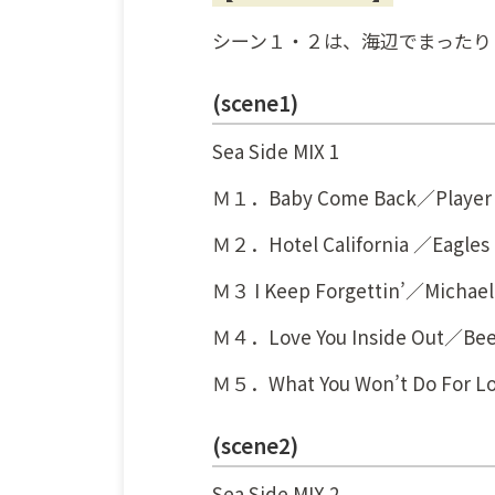
シーン１・２は、海辺でまったり♪
(scene1)
Sea Side MIX 1
Ｍ１．Baby Come Back／Player
Ｍ２．Hotel California ／Eagles
Ｍ３ I Keep Forgettin’／Michae
Ｍ４．Love You Inside Out／Bee
Ｍ５．What You Won’t Do For L
(scene2)
Sea Side MIX 2