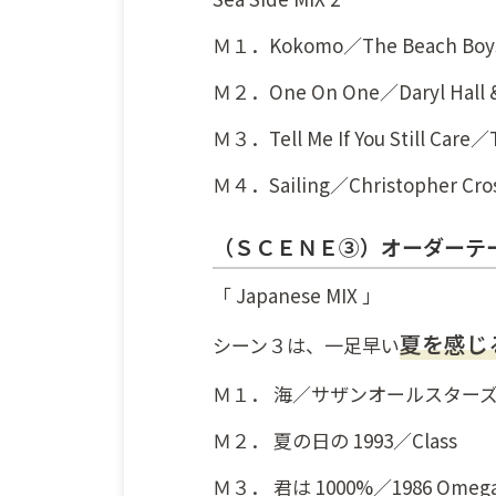
Ｍ１．Kokomo／The Beach Boy
Ｍ２．One On One／Daryl Hall &
Ｍ３．Tell Me If You Still Care／
Ｍ４．Sailing／Christopher Cro
（ＳＣＥＮＥ③）オーダーテ
「 Japanese MIX 」
夏を感じ
シーン３は、一足早い
Ｍ１． 海／サザンオールスター
Ｍ２． 夏の日の 1993／Class
Ｍ３． 君は 1000%／1986 Omega 