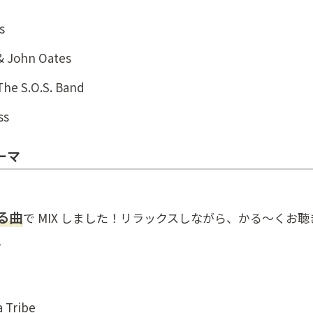
s
 John Oates
The S.O.S. Band
ss
ーマ
る曲
で MIX しました！リラックスしながら、かる～くお
ズ
Tribe