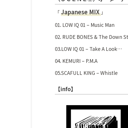
Japanese MIX
「
」
01. LOW IQ 01 – Music Man
02. RUDE BONES & The Down Sta
03.LOW IQ 01 – Take A Look…
04. KEMURI – P.M.A
05.SCAFULL KING – Whistle
【info】