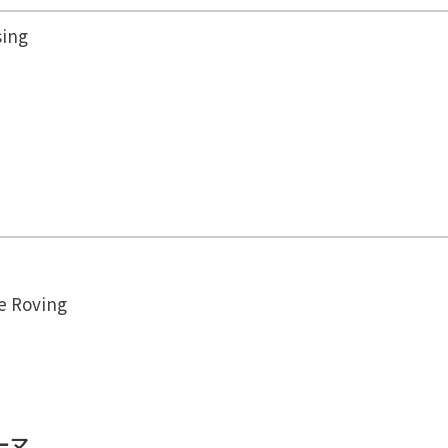
sing
e Roving
ーマ