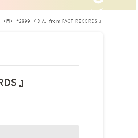
日（月） #2899 『 D.A.I from FACT RECORDS 』
ORDS 』