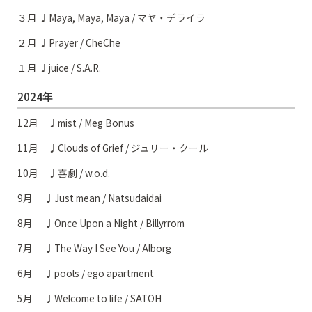
３月 ♩Maya, Maya, Maya / マヤ・デライラ
２月 ♩Prayer / CheChe
１月 ♩juice / S.A.R.
2024年
12月 ♩mist / Meg Bonus
11月 ♩Clouds of Grief / ジュリー・クール
10月 ♩喜劇 / w.o.d.
9月 ♩Just mean / Natsudaidai
8月 ♩Once Upon a Night / Billyrrom
7月 ♩The Way I See You / Alborg
6月 ♩pools / ego apartment
5月 ♩Welcome to life / SATOH