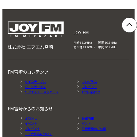
の
ペ
ー
ジ
JOY FM
送
宮崎 83.2MHz 延岡 89.5MHz
株式会社 エフエム宮崎
高千穂 84.9MHz 串間 80.7MHz
り
FM宮崎のコンテンツ
タイムテーブル
プログラム
パーソナリティ
プレゼント
リクエスト・メッセージ
お問い合わせ
FM宮崎からのお知らせ
お知らせ
番組情報
イベント
ゲスト
プレゼント
名義後援のご依頼
ラジオ広告について