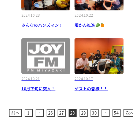
2024.10.23
2024.10.22
みんなのハンズマン！
畑かん推進
2024.10.21
2024.10.17
10月下旬に突入！
ゲストの皆様！！
投
前へ
1
…
26
27
28
29
30
…
54
次
稿